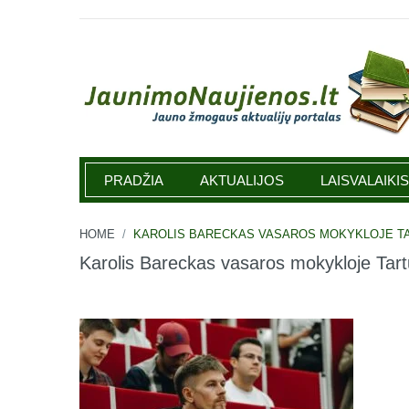
Jaunimonaujienos.lt
PRADŽIA
AKTUALIJOS
LAISVALAIKIS
HOME
/
KAROLIS BARECKAS VASAROS MOKYKLOJE TA
Karolis Bareckas vasaros mokykloje Tart