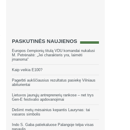
PASKUTINĖS NAUJIENOS
Europos čempionių titulą VDU komandai nukalusi
M. Petrėnaitė: „Jei charakteris yra, laimėti
įmanoma“
Kaip veikia E100?
Pagerbti aukščiausius rezultatus pasiekę Vilniaus
abiturientai
Lietuvos jaunųjų antreprenerių rankose – net trys
Gen-E festivalio apdovanojimai
Dešimt metų mėsainius kepantis Laurynas: tai
vasaros simbolis
Indo S. Gaba patiekaluose Palangoje telpa visas
pasaulis