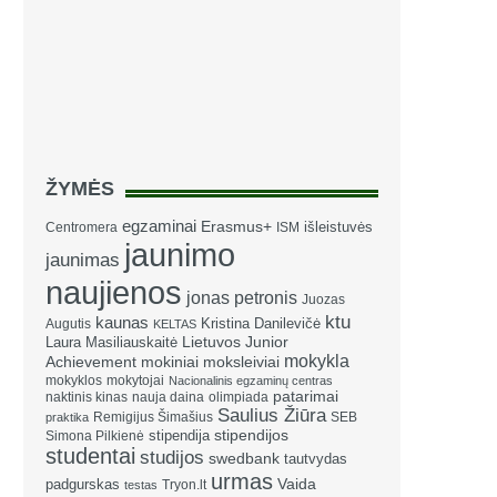
ŽYMĖS
egzaminai
Erasmus+
išleistuvės
Centromera
ISM
jaunimo
jaunimas
naujienos
jonas petronis
Juozas
ktu
kaunas
Kristina Danilevičė
Augutis
KELTAS
Laura Masiliauskaitė
Lietuvos Junior
mokykla
Achievement
mokiniai
moksleiviai
mokyklos
mokytojai
Nacionalinis egzaminų centras
patarimai
naktinis kinas
nauja daina
olimpiada
Saulius Žiūra
Remigijus Šimašius
SEB
praktika
stipendija
stipendijos
Simona Pilkienė
studentai
studijos
swedbank
tautvydas
urmas
Vaida
padgurskas
Tryon.lt
testas