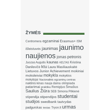
ŽYMĖS
egzaminai
Erasmus+
Centromera
ISM
jaunimo
jaunimas
išleistuvės
naujienos
jonas petronis
kaunas
Kristina
Juozas Augutis
KELTAS
ktu
Danilevičė
Laura Masiliauskaitė
Lietuvos Junior Achievement
mokiniai
mokykla
moksleiviai
mokyklos
mokytojai
Nacionalinis egzaminų centras
naktinis kinas
nauja daina
olimpiada
patarimai
Remigijus Šimašius
praktika
Saulius Žiūra
SEB
Simona Pilkienė
studentai
stipendija
stipendijos
studijos
swedbank
tautvydas
urmas
padgurskas
Tryon.lt
testas