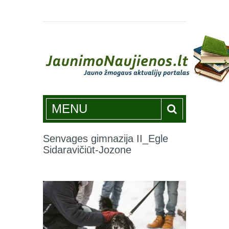
Jaunimonaujienos.lt
MENU
Senvages gimnazija II_Egle
Sidaravičiūt-Jozone