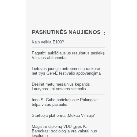
PASKUTINĖS NAUJIENOS
Kaip veikia E100?
Pagerbti aukščiausius rezultatus pasiekę
Vilniaus abiturientai
Lietuvos jaunųjų antreprenerių rankose –
net trys Gen-E festivalio apdovanojimai
Dešimt metų mėsainius kepantis
Laurynas: tai vasaros simbolis
Indo S. Gaba patiekaluose Palangoje
telpa visas pasaulis
Startuoja platforma „Mokau Vilniuje“
Magistro diplomą VDU įgijęs K.
Bareckas: sociologija yra vaistai nuo
kvailumo