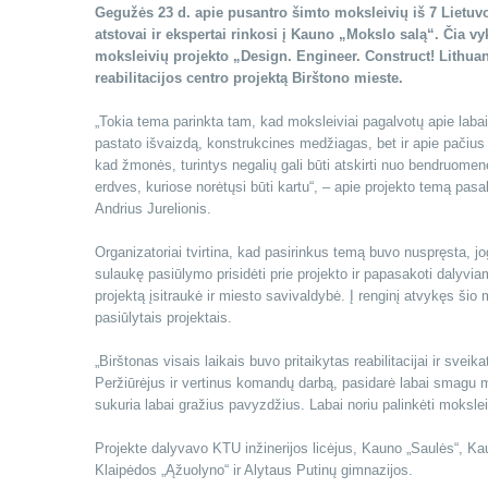
Gegužės 23 d. apie pusantro šimto moksleivių iš 7 Lietuv
atstovai ir ekspertai rinkosi į Kauno „Mokslo salą“. Čia v
moksleivių projekto „Design. Engineer. Construct! Lithu
reabilitacijos centro projektą Birštono mieste.
„Tokia tema parinkta tam, kad moksleiviai pagalvotų apie labai 
pastato išvaizdą, konstrukcines medžiagas, bet ir apie pačius
kad žmonės, turintys negalių gali būti atskirti nuo bendruomen
erdves, kuriose norėtųsi būti kartu“, – apie projekto temą pasa
Andrius Jurelionis.
Organizatoriai tvirtina, kad pasirinkus temą buvo nuspręsta, j
sulaukę pasiūlymo prisidėti prie projekto ir papasakoti dalyvia
projektą įsitraukė ir miesto savivaldybė. Į renginį atvykęs 
pasiūlytais projektais.
„Birštonas visais laikais buvo pritaikytas reabilitacijai ir svei
Peržiūrėjus ir vertinus komandų darbą, pasidarė labai smagu mat
sukuria labai gražius pavyzdžius. Labai noriu palinkėti mokslei
Projekte dalyvavo KTU inžinerijos licėjus, Kauno „Saulės“, 
Klaipėdos „Ąžuolyno“ ir Alytaus Putinų gimnazijos.