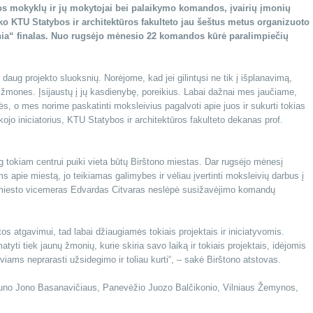
os mokyklų ir jų mokytojai bei palaikymo komandos, įvairių įmonių
yko KTU Statybos ir architektūros fakulteto jau šeštus metus organizuoto
ania“ finalas. Nuo rugsėjo mėnesio 22 komandos kūrė paralimpiečių
daug projekto sluoksnių. Norėjome, kad jei gilintųsi ne tik į išplanavimą,
 žmones. Įsijaustų į jų kasdienybę, poreikius. Labai dažnai mes jaučiame,
ės, o mes norime paskatinti moksleivius pagalvoti apie juos ir sukurti tokias
kojo iniciatorius, KTU Statybos ir architektūros fakulteto dekanas prof.
og tokiam centrui puiki vieta būtų Birštono miestas. Dar rugsėjo mėnesį
ms apie miestą, jo teikiamas galimybes ir vėliau įvertinti moksleivių darbus į
šio miesto vicemeras Edvardas Citvaras neslėpė susižavėjimo komandų
katos atgavimui, tad labai džiaugiamės tokiais projektais ir iniciatyvomis.
yti tiek jaunų žmonių, kurie skiria savo laiką ir tokiais projektais, idėjomis
viams neprarasti užsidegimo ir toliau kurti“, – sakė Birštono atstovas.
Kauno Jono Basanavičiaus, Panevėžio Juozo Balčikonio, Vilniaus Žemynos,