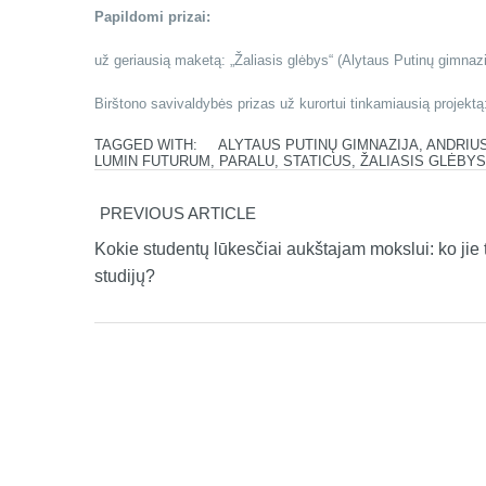
Papildomi prizai:
už geriausią maketą: „Žaliasis glėbys“ (Alytaus Putinų gimnazi
Birštono savivaldybės prizas už kurortui tinkamiausią projektą:
TAGGED WITH:
ALYTAUS PUTINŲ GIMNAZIJA
,
ANDRIUS
LUMIN FUTURUM
,
PARALU
,
STATICUS
,
ŽALIASIS GLĖBYS
PREVIOUS ARTICLE
Kokie studentų lūkesčiai aukštajam mokslui: ko jie ti
studijų?