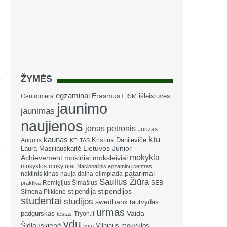
ŽYMĖS
egzaminai
Erasmus+
išleistuvės
Centromera
ISM
jaunimo
jaunimas
a
naujienos
jonas petronis
Juozas
ktu
kaunas
Kristina Danilevičė
Augutis
KELTAS
Laura Masiliauskaitė
Lietuvos Junior
mokykla
Achievement
mokiniai
moksleiviai
mokyklos
mokytojai
Nacionalinis egzaminų centras
patarimai
naktinis kinas
nauja daina
olimpiada
Saulius Žiūra
Remigijus Šimašius
SEB
praktika
stipendija
stipendijos
Simona Pilkienė
studentai
studijos
swedbank
tautvydas
urmas
Vaida
padgurskas
Tryon.lt
testas
vdu
Šidlauskienė
Vilniaus mokyklos
vgtu