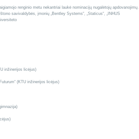
baigiamojo renginio metu nekantriai laukė nominacijų nugalėtojų apdovanojimų.
Birštono savivaldybės, įmonių „Bentley Systems“, „Staticus“, „INHUS
iversiteto
 inžinerijos licėjus)
uturum“ (KTU inžinerijos licėjus)
gimnazija)
cėjus)