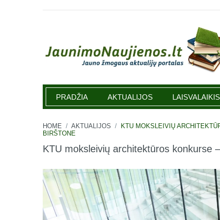
Jaunimonaujienos.lt
PRADŽIA
AKTUALIJOS
LAISVALAIKIS
HOME
/
AKTUALIJOS
/
KTU MOKSLEIVIŲ ARCHITEKTŪ
BIRŠTONE
KTU moksleivių architektūros konkurse – 