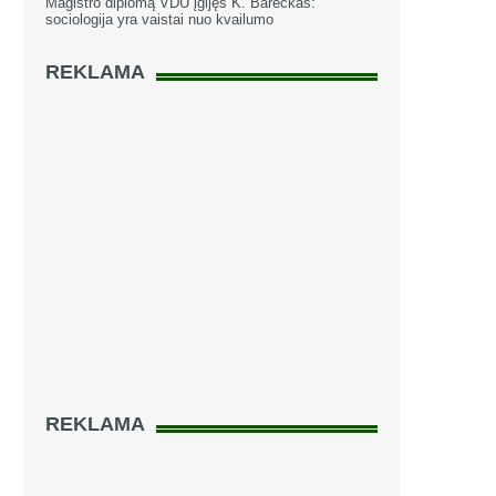
Magistro diplomą VDU įgijęs K. Bareckas:
sociologija yra vaistai nuo kvailumo
REKLAMA
REKLAMA