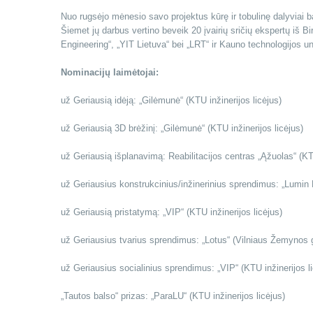
Nuo rugsėjo mėnesio savo projektus kūrę ir tobulinę dalyviai 
Šiemet jų darbus vertino beveik 20 įvairių sričių ekspertų iš 
Engineering“, „YIT Lietuva“ bei „LRT“ ir Kauno technologijos un
Nominacijų laimėtojai:
už Geriausią idėją: „Gilėmunė“ (KTU inžinerijos licėjus)
už Geriausią 3D brėžinį: „Gilėmunė“ (KTU inžinerijos licėjus)
už Geriausią išplanavimą: Reabilitacijos centras „Ąžuolas“ (KTU
už Geriausius konstrukcinius/inžinerinius sprendimus: „Lumin F
už Geriausią pristatymą: „VIP“ (KTU inžinerijos licėjus)
už Geriausius tvarius sprendimus: „Lotus“ (Vilniaus Žemynos 
už Geriausius socialinius sprendimus: „VIP“ (KTU inžinerijos li
„Tautos balso“ prizas: „ParaLU“ (KTU inžinerijos licėjus)