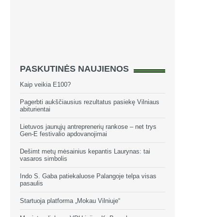
PASKUTINĖS NAUJIENOS
Kaip veikia E100?
Pagerbti aukščiausius rezultatus pasiekę Vilniaus
abiturientai
Lietuvos jaunųjų antreprenerių rankose – net trys
Gen-E festivalio apdovanojimai
Dešimt metų mėsainius kepantis Laurynas: tai
vasaros simbolis
Indo S. Gaba patiekaluose Palangoje telpa visas
pasaulis
Startuoja platforma „Mokau Vilniuje“