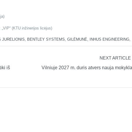
ja)
 „VIP“ (KTU inžinerijos licėjus)
 JURELIONIS
,
BENTLEY SYSTEMS
,
GILĖMUNĖ
,
INHUS ENGINEERING
,
NEXT ARTICLE
ki iš
Vilniuje 2027 m. duris atvers nauja mokykl