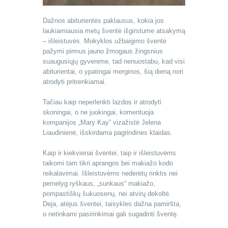
Dažnos abiturientės paklausus, kokia jos
laukiamiausia metų šventė išgirstume atsakymą
– išleistuvės. Mokyklos užbaigimo šventė
pažymi pirmus jauno žmogaus žingsnius
suaugusiųjų gyvenime, tad nenuostabu, kad visi
abiturientai, o ypatingai merginos, šią dieną nori
atrodyti pritrenkiamai.
Tačiau kaip neperlenkti lazdos ir atrodyti
skoningai, o ne juokingai, komentuoja
kompanijos „Mary Kay” vizažistė Jelena
Liaudinienė, išskirdama pagrindines klaidas.
Kaip ir kiekvienai šventei, taip ir išleistuvėms
taikomi tam tikri aprangos bei makiažo kodo
reikalavimai. Išleistuvėms nederėtų rinktis nei
pernelyg ryškaus, „sunkaus“ makiažo,
pompastiškų šukuosenų, nei atvirų dekoltė.
Deja, atėjus šventei, taisykles dažna pamiršta,
o netinkami pasirinkimai gali sugadinti šventę.