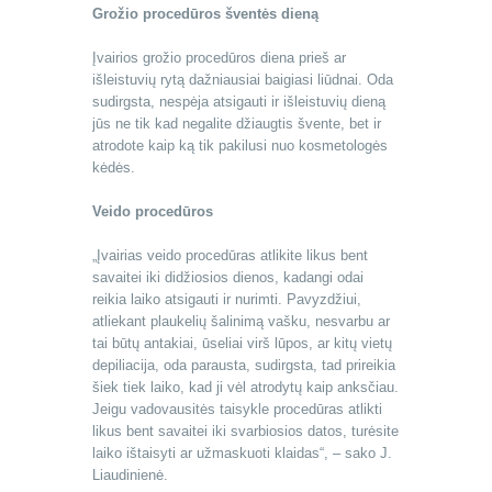
Grožio procedūros šventės dieną
Įvairios grožio procedūros diena prieš ar
išleistuvių rytą dažniausiai baigiasi liūdnai. Oda
sudirgsta, nespėja atsigauti ir išleistuvių dieną
jūs ne tik kad negalite džiaugtis švente, bet ir
atrodote kaip ką tik pakilusi nuo kosmetologės
kėdės.
Veido procedūros
„Įvairias veido procedūras atlikite likus bent
savaitei iki didžiosios dienos, kadangi odai
reikia laiko atsigauti ir nurimti. Pavyzdžiui,
atliekant plaukelių šalinimą vašku, nesvarbu ar
tai būtų antakiai, ūseliai virš lūpos, ar kitų vietų
depiliacija, oda parausta, sudirgsta, tad prireikia
šiek tiek laiko, kad ji vėl atrodytų kaip anksčiau.
Jeigu vadovausitės taisykle procedūras atlikti
likus bent savaitei iki svarbiosios datos, turėsite
laiko ištaisyti ar užmaskuoti klaidas“, – sako J.
Liaudinienė.