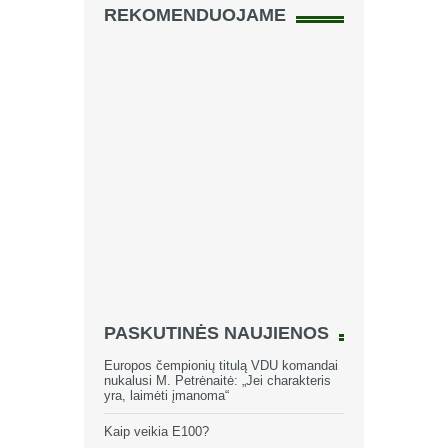
REKOMENDUOJAME
PASKUTINĖS NAUJIENOS
Europos čempionių titulą VDU komandai
nukalusi M. Petrėnaitė: „Jei charakteris
yra, laimėti įmanoma“
Kaip veikia E100?