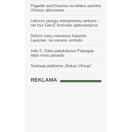
Pagerbti aukščiausius rezultatus pasiekę
Vilniaus abiturientai
Lietuvos jaunųjų antreprenerių rankose –
net trys Gen-E festivalio apdovanojimai
Dešimt metų mėsainius kepantis
Laurynas: tai vasaros simbolis
Indo S. Gaba patiekaluose Palangoje
telpa visas pasaulis
Startuoja platforma „Mokau Vilniuje“
REKLAMA