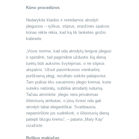
Kūno procedūros
Nedarykite klaidos ir norėdamos atrodyti
įdegusios – ryškus, stiprus, oranžinės spalvos
kūnas rėkte rėkia, kad ką tik lankėtės grožio
kabinete.
„Visos norime, kad oda atrodytų lengvai įdegusi
ir spindinti, tad pagrindinė užduotis šią dieną
turėtų būti auksinis švytėjimas, o ne stiprus
atspalvis. Užuot pasirinkusios vienkartinį
purškiamą įdegį, rezultato siekite palaipsniui.
Tam puikiai tiks savaiminio įdegio kremai, kurie
suteiks natūralų, subtiliai atrodantį rudumą.
Tačiau atminkite: įdegis nėra privalomas
išleistuvių atributas, o jūsų šviesi oda gali
atrodyti labai elegantiškai. Svarbiausia,
nepamirškite jos sudrėkinti, o išleistuvių dieną
patepti blizgiu kremu“, – pataria „Mary Kay“
vizažistė.
Ryškus makiažas