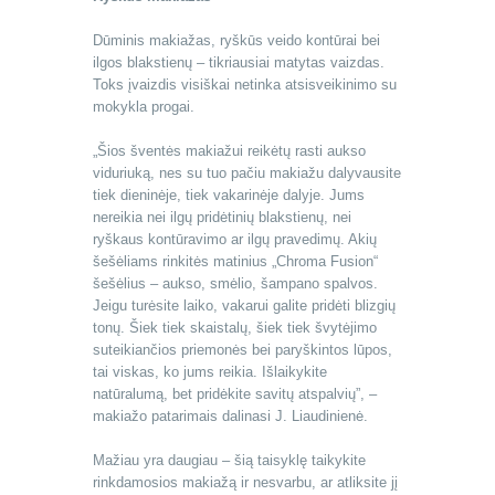
Dūminis makiažas, ryškūs veido kontūrai bei
ilgos blakstienų – tikriausiai matytas vaizdas.
Toks įvaizdis visiškai netinka atsisveikinimo su
mokykla progai.
„Šios šventės makiažui reikėtų rasti aukso
viduriuką, nes su tuo pačiu makiažu dalyvausite
tiek dieninėje, tiek vakarinėje dalyje. Jums
nereikia nei ilgų pridėtinių blakstienų, nei
ryškaus kontūravimo ar ilgų pravedimų. Akių
šešėliams rinkitės matinius „Chroma Fusion“
šešėlius – aukso, smėlio, šampano spalvos.
Jeigu turėsite laiko, vakarui galite pridėti blizgių
tonų. Šiek tiek skaistalų, šiek tiek švytėjimo
suteikiančios priemonės bei paryškintos lūpos,
tai viskas, ko jums reikia. Išlaikykite
natūralumą, bet pridėkite savitų atspalvių”, –
makiažo patarimais dalinasi J. Liaudinienė.
Mažiau yra daugiau – šią taisyklę taikykite
rinkdamosios makiažą ir nesvarbu, ar atliksite jį