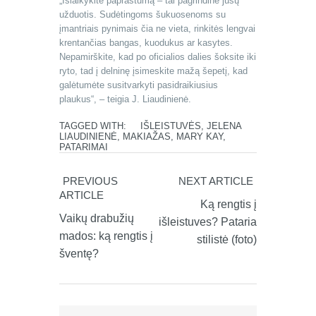
„Išlaikykite paprastumą – tai pagrindinė jūsų
užduotis. Sudėtingoms šukuosenoms su
įmantriais pynimais čia ne vieta, rinkitės lengvai
krentančias bangas, kuodukus ar kasytes.
Nepamirškite, kad po oficialios dalies šoksite iki
ryto, tad į delninę įsimeskite mažą šepetį, kad
galėtumėte susitvarkyti pasidraikiusius
plaukus“, – teigia J. Liaudinienė.
TAGGED WITH:
IŠLEISTUVĖS
,
JELENA
LIAUDINIENĖ
,
MAKIAŽAS
,
MARY KAY
,
PATARIMAI
PREVIOUS
NEXT ARTICLE
ARTICLE
Ką rengtis į
Vaikų drabužių
išleistuves? Pataria
mados: ką rengtis į
stilistė (foto)
šventę?