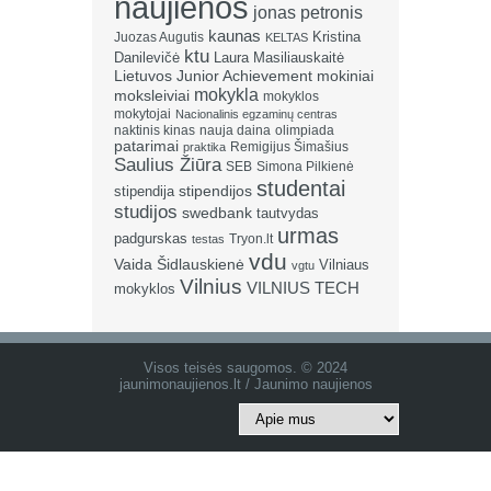
naujienos
jonas petronis
kaunas
Kristina
Juozas Augutis
KELTAS
ktu
Danilevičė
Laura Masiliauskaitė
Lietuvos Junior Achievement
mokiniai
mokykla
moksleiviai
mokyklos
mokytojai
Nacionalinis egzaminų centras
naktinis kinas
nauja daina
olimpiada
patarimai
Remigijus Šimašius
praktika
Saulius Žiūra
SEB
Simona Pilkienė
studentai
stipendija
stipendijos
studijos
swedbank
tautvydas
urmas
padgurskas
Tryon.lt
testas
vdu
Vaida Šidlauskienė
Vilniaus
vgtu
Vilnius
VILNIUS TECH
mokyklos
Visos teisės saugomos. © 2024
jaunimonaujienos.lt / Jaunimo naujienos