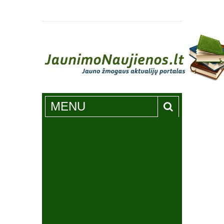
Jaunimonaujienos.lt
MENU