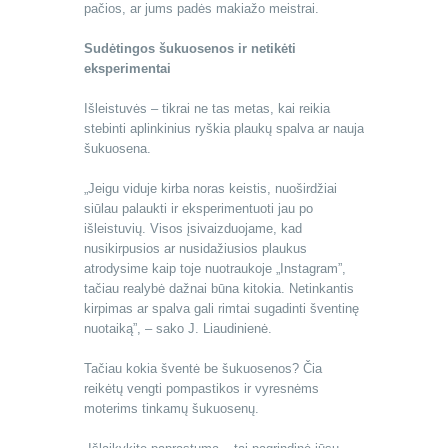
pačios, ar jums padės makiažo meistrai.
Sudėtingos šukuosenos ir netikėti
eksperimentai
Išleistuvės – tikrai ne tas metas, kai reikia
stebinti aplinkinius ryškia plaukų spalva ar nauja
šukuosena.
„Jeigu viduje kirba noras keistis, nuoširdžiai
siūlau palaukti ir eksperimentuoti jau po
išleistuvių. Visos įsivaizduojame, kad
nusikirpusios ar nusidažiusios plaukus
atrodysime kaip toje nuotraukoje „Instagram”,
tačiau realybė dažnai būna kitokia. Netinkantis
kirpimas ar spalva gali rimtai sugadinti šventinę
nuotaiką”, – sako J. Liaudinienė.
Tačiau kokia šventė be šukuosenos? Čia
reikėtų vengti pompastikos ir vyresnėms
moterims tinkamų šukuosenų.