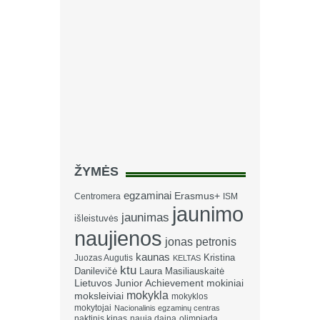
ŽYMĖS
egzaminai
Erasmus+
Centromera
ISM
jaunimo
jaunimas
išleistuvės
naujienos
jonas petronis
kaunas
Kristina
Juozas Augutis
KELTAS
ktu
Danilevičė
Laura Masiliauskaitė
Lietuvos Junior Achievement
mokiniai
mokykla
moksleiviai
mokyklos
mokytojai
Nacionalinis egzaminų centras
naktinis kinas
nauja daina
olimpiada