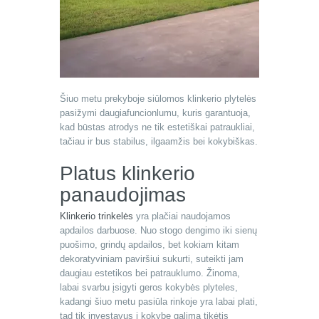
Šiuo metu prekyboje siūlomos klinkerio plytelės
pasižymi daugiafuncionlumu, kuris garantuoja,
kad būstas atrodys ne tik estetiškai patraukliai,
tačiau ir bus stabilus, ilgaamžis bei kokybiškas.
Platus klinkerio
panaudojimas
Klinkerio trinkelės
yra plačiai naudojamos
apdailos darbuose. Nuo stogo dengimo iki sienų
puošimo, grindų apdailos, bet kokiam kitam
dekoratyviniam paviršiui sukurti, suteikti jam
daugiau estetikos bei patrauklumo. Žinoma,
labai svarbu įsigyti geros kokybės plyteles,
kadangi šiuo metu pasiūla rinkoje yra labai plati,
tad tik investavus į kokybę galima tikėtis