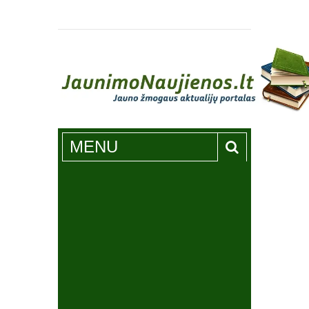
Jaunimonaujienos.lt
MENU