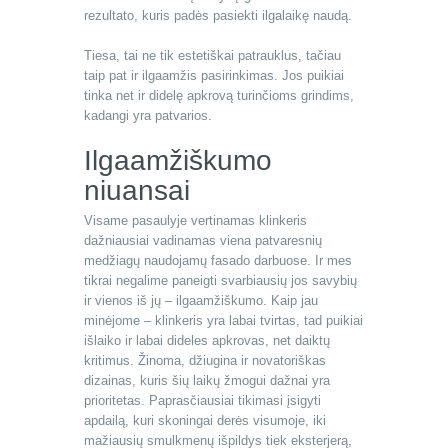
rezultato, kuris padės pasiekti ilgalaikę naudą.
Tiesa, tai ne tik estetiškai patrauklus, tačiau
taip pat ir ilgaamžis pasirinkimas. Jos puikiai
tinka net ir didelę apkrovą turinčioms grindims,
kadangi yra patvarios.
Ilgaamžiškumo
niuansai
Visame pasaulyje vertinamas klinkeris
dažniausiai vadinamas viena patvaresnių
medžiagų naudojamų fasado darbuose. Ir mes
tikrai negalime paneigti svarbiausių jos savybių
ir vienos iš jų – ilgaamžiškumo. Kaip jau
minėjome – klinkeris yra labai tvirtas, tad puikiai
išlaiko ir labai dideles apkrovas, net daiktų
kritimus. Žinoma, džiugina ir novatoriškas
dizainas, kuris šių laikų žmogui dažnai yra
prioritetas. Paprasčiausiai tikimasi įsigyti
apdailą, kuri skoningai derės visumoje, iki
mažiausių smulkmenų išpildys tiek eksterjerą,