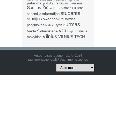
patarimai
Remigijus Šimašius
praktika
Saulius Žiūra
SEB
Simona Pilkienė
studentai
stipendija
stipendijos
studijos
swedbank
tautvydas
urmas
padgurskas
Tryon.lt
testas
vdu
Vaida Šidlauskienė
Vilniaus
vgtu
Vilnius
VILNIUS TECH
mokyklos
Visos teisės saugomos. © 2024
jaunimonaujienos.lt / Jaunimo naujienos