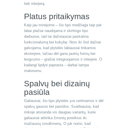
tiek interjerą.
Platus pritaikymas
Kaip jau minėjome – šio tipo medžiaga taip pat
labai plačiai naudojama ir skirtingo tipo
darbuose, tad tai dažniausiai paskatina
funkcionalumą bei kokybę. Nors iki šiol dažnai
galvojama, kad plytelės labiausiai tinkamos
eksterjere, tačiau dėl gana jautrių formų bei
lengvumo – gražiai integruojamos ir interjere. O
kadangi lipdyti paprasta – darbai tampa
malonumu.
Spalvų bei dizainų
pasiūla
Galiausiai, šio tipo plytelės yra vertinamos ir dėl
spalvų gausos bei pasiūlos. Svarbiausia, kad
rinkoje atsiranda vis daugiau variantų, kurie
galiausiai atitinka žmonių poreikius iki
mažiausių smulkmenų. O juk norisi, kad