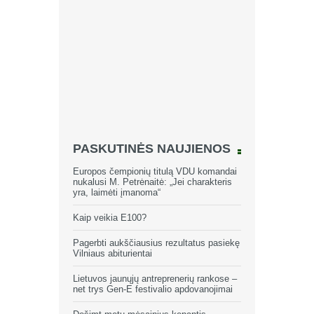
PASKUTINĖS NAUJIENOS
Europos čempionių titulą VDU komandai
nukalusi M. Petrėnaitė: „Jei charakteris
yra, laimėti įmanoma“
Kaip veikia E100?
Pagerbti aukščiausius rezultatus pasiekę
Vilniaus abiturientai
Lietuvos jaunųjų antreprenerių rankose –
net trys Gen-E festivalio apdovanojimai