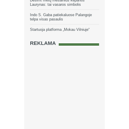
Dešimt metų mėsainius kepantis
Laurynas: tai vasaros simbolis
Indo S. Gaba patiekaluose Palangoje
telpa visas pasaulis
Startuoja platforma „Mokau Vilniuje“
REKLAMA