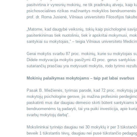
pasitvirtina ir vyresnių mokinių, ne tik pradinukų atveju, kai
psichosocialines rizikas mažinantys mokyklos bendruomenės ir 
prof. dr. Roma Jusienė, Vilniaus universiteto Filosofijos fakult
„Matome, kad daugybė veiksnių, tokių kaip psichologinė savij
pasitenkinimas tiek nuotoliniu, tiek ir apskritai mokymusi, mok
santykiai su mokytojais,“ – teigia Vilniaus universiteto Medici
Gerai mokytis svarbu 87 proc. mokinių, kurie su mokytojais sutar
Didele motyvacija mokytis pasižymi 43 proc. gerus santykius s
sutariančių prasčiau yra motyvuoti mokytis, rodo tyrimo rezulta
Mokinių palaikymas mokytojams – taip pat labai svarbus
Pasak B. Miežienės, tyrimas parodė, kad 72 proc. mokytojų ja
mokytojų psichologine gerove, jis mažina profesinio perdegimo ri
paskatinti mus dar daugiau dėmesio skirti būtent santykiams 
bendruomenėms tą padaryti, tai yra puiki investicija, apie kuri
svarbų mokytojų darbą“.
Mokslininkai tyrinėjo daugiau nei 30 mokyklų ir per 3 tūkstanč
beveik 1 tūkstantis tėvų, daugiau nei pusė tūkstančio pedagog