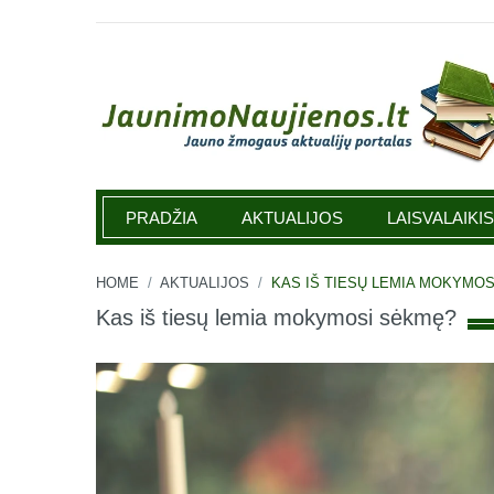
Jaunimonaujienos.lt
PRADŽIA
AKTUALIJOS
LAISVALAIKIS
HOME
/
AKTUALIJOS
/
KAS IŠ TIESŲ LEMIA MOKYMO
Kas iš tiesų lemia mokymosi sėkmę?