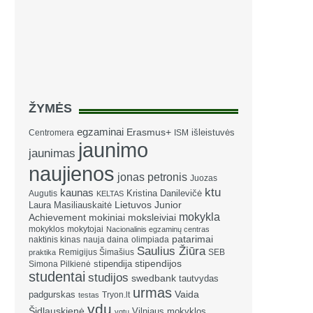
ŽYMĖS
egzaminai
Erasmus+
išleistuvės
Centromera
ISM
jaunimo
jaunimas
naujienos
jonas petronis
Juozas
ktu
kaunas
Kristina Danilevičė
Augutis
KELTAS
Laura Masiliauskaitė
Lietuvos Junior
mokykla
Achievement
mokiniai
moksleiviai
mokyklos
mokytojai
Nacionalinis egzaminų centras
patarimai
naktinis kinas
nauja daina
olimpiada
Saulius Žiūra
Remigijus Šimašius
SEB
praktika
stipendija
stipendijos
Simona Pilkienė
studentai
studijos
swedbank
tautvydas
urmas
Vaida
padgurskas
Tryon.lt
testas
vdu
Šidlauskienė
Vilniaus mokyklos
vgtu