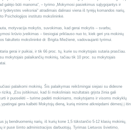
p kad galėjo būti manoma“, – tyrimo „Mokymosi pasiekimus sąlygojantys ir
lyderystės veiksniai“ atradimais dalinasi viena iš tyrėjų komandos narių,
eto Psichologijos instituto mokslininkė.
auta, motyvacija mokytis, suvokimas, kad gerai mokytis – svarbu,
ymosi krūvio įveikimas – tiesiogiai priklauso nuo to, kiek geri yra mokinių
nos fakulteto mokslininkė dr. Brigita Miežienė, vadovaujanti tyrimui.
ia gerai ir puikiai, ir tik 66 proc. tų, kurie su mokytojais sutaria prasčiau.
u mokytojais palaikančių mokinių, tačiau tik 10 proc. su mokytojais
tai.
učiasi palaikomi mokinių. Šis palaikymas reikšmingai siejasi su didesne
ziką. „Esu įsitikinusi, kad ši moksliniais rezultatais grįsta žinia gali
kurti ir puoselėti – turime padėti mokiniams, mokytojams ir visoms mokyklų
ą ypatingai gera kalbėti Mokytojų dieną, kurią minime atkreipdami dėmesį į itin
ius jų bendruomenių narių, iš kurių kone 1,5 tūkstančio 5-12 klasių mokinių,
ų ir pusė šimto administracijos darbuotojų. Tyrimas Lietuvos švietimo,