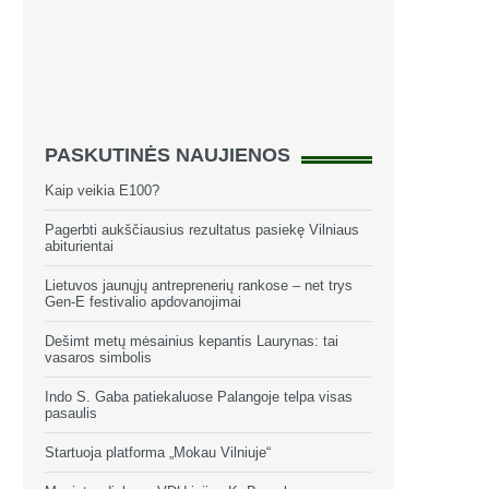
PASKUTINĖS NAUJIENOS
Kaip veikia E100?
Pagerbti aukščiausius rezultatus pasiekę Vilniaus
abiturientai
Lietuvos jaunųjų antreprenerių rankose – net trys
Gen-E festivalio apdovanojimai
Dešimt metų mėsainius kepantis Laurynas: tai
vasaros simbolis
Indo S. Gaba patiekaluose Palangoje telpa visas
pasaulis
Startuoja platforma „Mokau Vilniuje“