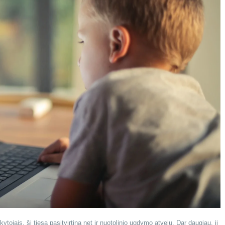
jais, ši tiesa pasitvirtina net ir nuotolinio ugdymo atveju. Dar daugiau, ji