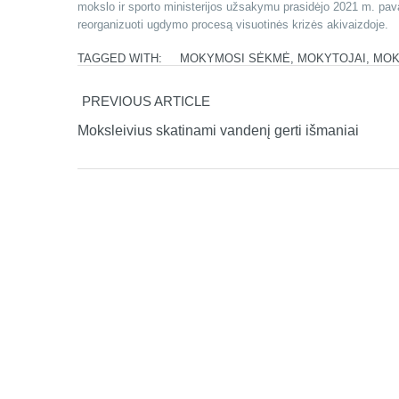
mokslo ir sporto ministerijos užsakymu prasidėjo 2021 m. pava
reorganizuoti ugdymo procesą visuotinės krizės akivaizdoje.
TAGGED WITH:
MOKYMOSI SĖKMĖ
,
MOKYTOJAI
,
MOK
PREVIOUS ARTICLE
Moksleivius skatinami vandenį gerti išmaniai