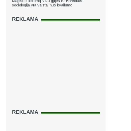
Magistro diplomą VDU įgijęs K. Bareckas:
sociologija yra vaistai nuo kvailumo
REKLAMA
REKLAMA