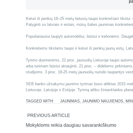
Keturi iš penkių 18–25 metų lietuvių taupo konkrečiam tikslui
Palyginti su latviais ir estais, mūsų šalies jaunimas konkretie
Populiariausia taupyti automobiliui, būstui ir kelionėms. Daug
Konkretiems tikslams taupo ir keturi iš penkių jaunų estų, Latv
Tyrimo duomenimis, 22 proc. jaunuolių Lietuvoje taupo automobil
arba turimam būstui atnaujinti, 21 proc. – dideliems pirkiniam
studijoms. 3 proc. 18-25 metų jaunuolių nurodo taupantys ve
SEB banko užsakymu jaunimo tyrimas buvo atliktas 2015 metų 
Lietuvoje, Latvijoje ir Estijoje. Tyrimą atliko žiniasklaidos pla
TAGGED WITH:
JAUNIMAS
,
JAUNIMO NAUJIENOS
,
MI
PREVIOUS ARTICLE
Mokykloms reikia daugiau savarankiškumo