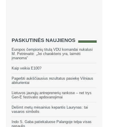
PASKUTINĖS NAUJIENOS
Europos čempionių titulą VDU komandai nukalusi
M. Petrėnaitė: „Jei charakteris yra, laimėti
įmanoma“
Kaip veikia E100?
Pagerbti aukščiausius rezultatus pasiekę Vilniaus
abiturientai
Lietuvos jaunųjų antreprenerių rankose – net trys
Gen-E festivalio apdovanojimai
Dešimt metų mėsainius kepantis Laurynas: tai
vasaros simbolis
Indo S. Gaba patiekaluose Palangoje telpa visas
pasaulis