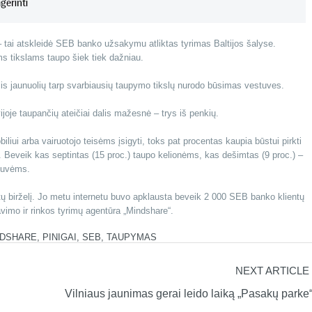
 – tai atskleidė SEB banko užsakymu atliktas tyrimas Baltijos šalyse.
ms tikslams taupo šiek tiek dažniau.
elis jaunuolių tarp svarbiausių taupymo tikslų nurodo būsimas vestuves.
ijoje taupančių ateičiai dalis mažesnė – trys iš penkių.
iui arba vairuotojo teisėms įsigyti, toks pat procentas kaupia būstui pirkti
s. Beveik kas septintas (15 proc.) taupo kelionėms, kas dešimtas (9 proc.) –
stuvėms.
birželį. Jo metu internetu buvo apklausta beveik 2 000 SEB banko klientų
navimo ir rinkos tyrimų agentūra „Mindshare“.
NDSHARE
,
PINIGAI
,
SEB
,
TAUPYMAS
NEXT ARTICLE
Vilniaus jaunimas gerai leido laiką „Pasakų parke