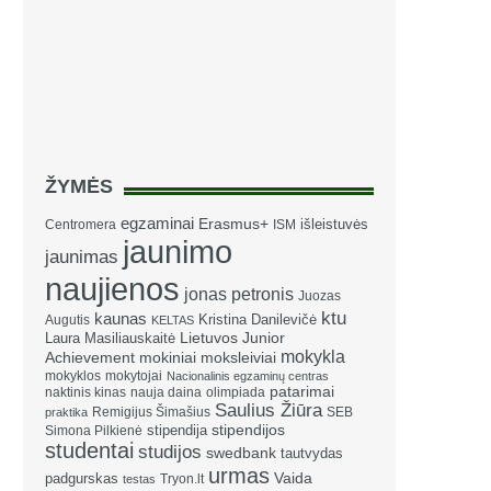
ŽYMĖS
egzaminai
Erasmus+
išleistuvės
Centromera
ISM
jaunimo
jaunimas
naujienos
jonas petronis
Juozas
ktu
kaunas
Kristina Danilevičė
Augutis
KELTAS
Laura Masiliauskaitė
Lietuvos Junior
mokykla
Achievement
mokiniai
moksleiviai
mokyklos
mokytojai
Nacionalinis egzaminų centras
patarimai
naktinis kinas
nauja daina
olimpiada
Saulius Žiūra
Remigijus Šimašius
SEB
praktika
stipendija
stipendijos
Simona Pilkienė
studentai
studijos
swedbank
tautvydas
urmas
Vaida
padgurskas
Tryon.lt
testas