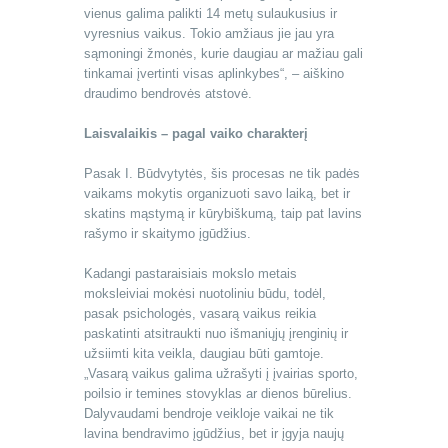
vienus galima palikti 14 metų sulaukusius ir
vyresnius vaikus. Tokio amžiaus jie jau yra
sąmoningi žmonės, kurie daugiau ar mažiau gali
tinkamai įvertinti visas aplinkybes“, – aiškino
draudimo bendrovės atstovė.
Laisvalaikis – pagal vaiko charakterį
Pasak I. Būdvytytės, šis procesas ne tik padės
vaikams mokytis organizuoti savo laiką, bet ir
skatins mąstymą ir kūrybiškumą, taip pat lavins
rašymo ir skaitymo įgūdžius.
Kadangi pastaraisiais mokslo metais
moksleiviai mokėsi nuotoliniu būdu, todėl,
pasak psichologės, vasarą vaikus reikia
paskatinti atsitraukti nuo išmaniųjų įrenginių ir
užsiimti kita veikla, daugiau būti gamtoje.
„Vasarą vaikus galima užrašyti į įvairias sporto,
poilsio ir temines stovyklas ar dienos būrelius.
Dalyvaudami bendroje veikloje vaikai ne tik
lavina bendravimo įgūdžius, bet ir įgyja naujų