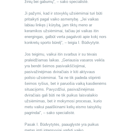
žinių bei gabumų“, – sako specialistė.
Ji pažymi, kad ir stovyklų užsiėmimai turi būti
pritaikyti pagal vaiko asmenybę. „Jei vaikas
labiau linkęs į kūrybą, jam tiktų meno ar
keramikos užsiėmimai, tačiau jei vaikas itin
energingas, galbūt verta pagalvoti apie kokį nors
konkretų sporto būrelį“, – teigia I. Būdvytytė.
Jos teigimu, vaikui itin svarbus ir su tėvais
praleidžiamas laikas. „Geriausia vasaros veikla
yra bendri šeimos pasivaikščiojimai,
pasivažinėjimas dviračiais ir kiti aktyvaus
poilsio užsiėmimai. Tai ne tik padeda stiprinti
šeimos ryšius, bet ir paruošia vaiką kasdienėms
situacijoms. Pavyzdžiui, pasivažinėjimas
dviračiais gali būti ne tik puikus laisvalaikio
užsiėmimas, bet ir mokymosi procesas, kurio
metu vaikui paaiškinami kelių eismo taisyklių
pagrindai“, – sako specialistė.
Pasak I. Būdvytytės, paauglystė yra puikus
metas imti intensyviai ugdyti vaiko