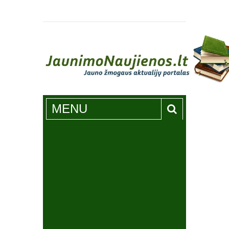
Jaunimonaujienos.lt
MENU