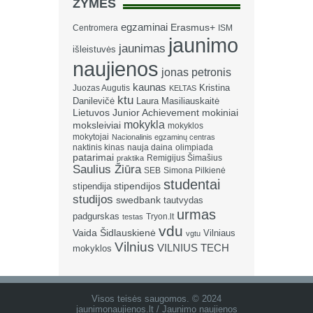
ŽYMĖS
egzaminai
Erasmus+
Centromera
ISM
jaunimo
jaunimas
išleistuvės
naujienos
jonas petronis
kaunas
Kristina
Juozas Augutis
KELTAS
ktu
Danilevičė
Laura Masiliauskaitė
Lietuvos Junior Achievement
mokiniai
mokykla
moksleiviai
mokyklos
mokytojai
Nacionalinis egzaminų centras
naktinis kinas
nauja daina
olimpiada
patarimai
Remigijus Šimašius
praktika
Saulius Žiūra
SEB
Simona Pilkienė
studentai
stipendija
stipendijos
studijos
swedbank
tautvydas
urmas
padgurskas
Tryon.lt
testas
vdu
Vaida Šidlauskienė
Vilniaus
vgtu
Vilnius
VILNIUS TECH
mokyklos
Visos teisės saugomos. © 2024
jaunimonaujienos.lt / Jaunimo naujienos