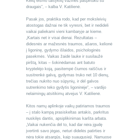
Kelių eismo taisyklių važinės paspirtuku su
draugais“, – kalba V. Katilienė.
Pasak jos, praktika rodo, kad per moksleivių
atostogas dažnai ne tik vyresni, bet ir nedideli
vaikai paliekami vieni kambaryje ar kieme.
„Kartais net ir visai dienai. Rezultatas –
didesnės ar mažesnės traumos, ašaros, kelionė
į ligoninę, gydymo išlaidos, psichologinės
pasekmės. Vaikas žaidė lauke ir susilaužė
pirštą, kitas – šokinėdamas ant batuto
kryptelėjo koją, pasitempė čiurnos raiščius ir
susitrenkė galvą, gydymas truko net 10 dienų,
trečias nukrito nuo sūpynių, ir dėl galvos
sutrenkimo teko gydytis ligoninėje“, – vardijo
nelaimingų atsitikimų atvejus V. Katilienė.
Kitos namų aplinkoje vaikų patiriamos traumos
– į stalo kampą prasiskeltas antakis, parkritus
nuskilęs dantis, apsiplikinimas karšta arbata.
„Vaikai nukenčia dėl to, kad dar nėra įgudę
įvertinti savo jėgas, neturi didelės patirties ir
nėra tokie atsargūs, kaip suaugusieji. Namuose