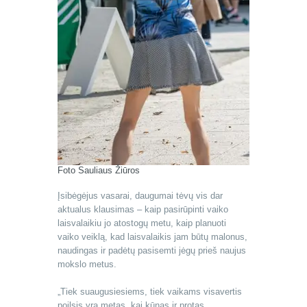
Foto Sauliaus Žiūros
Įsibėgėjus vasarai, daugumai tėvų vis dar
aktualus klausimas – kaip pasirūpinti vaiko
laisvalaikiu jo atostogų metu, kaip planuoti
vaiko veiklą, kad laisvalaikis jam būtų malonus,
naudingas ir padėtų pasisemti jėgų prieš naujus
mokslo metus.
„Tiek suaugusiesiems, tiek vaikams visavertis
poilsis yra metas, kai kūnas ir protas