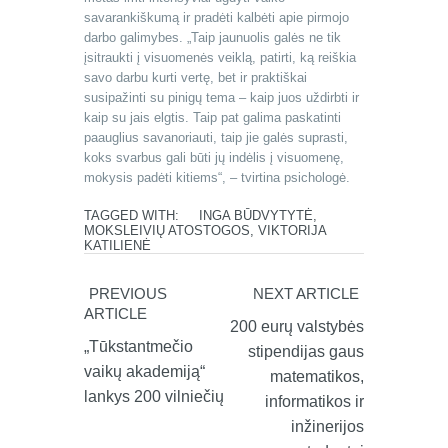
savarankiškumą ir pradėti kalbėti apie pirmojo
darbo galimybes. „Taip jaunuolis galės ne tik
įsitraukti į visuomenės veiklą, patirti, ką reiškia
savo darbu kurti vertę, bet ir praktiškai
susipažinti su pinigų tema – kaip juos uždirbti ir
kaip su jais elgtis. Taip pat galima paskatinti
paauglius savanoriauti, taip jie galės suprasti,
koks svarbus gali būti jų indėlis į visuomenę,
mokysis padėti kitiems“, – tvirtina psichologė.
TAGGED WITH:
INGA BŪDVYTYTĖ
,
MOKSLEIVIŲ ATOSTOGOS
,
VIKTORIJA
KATILIENĖ
PREVIOUS
NEXT ARTICLE
ARTICLE
200 eurų valstybės
„Tūkstantmečio
stipendijas gaus
vaikų akademiją“
matematikos,
lankys 200 vilniečių
informatikos ir
inžinerijos