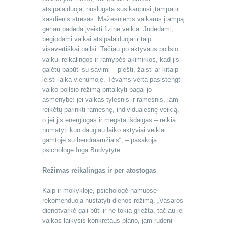
atsipalaiduoja, nuslūgsta susikaupusi įtampa ir
kasdienis stresas. Mažesniems vaikams įtampą
geriau padeda įveikti fizinė veikla. Judėdami,
bėgiodami vaikai atsipalaiduoja ir taip
visavertiškai pailsi. Tačiau po aktyvaus poilsio
vaikui reikalingos ir ramybės akimirkos, kad jis
galėtų pabūti su savimi – piešti, žaisti ar kitaip
leisti laiką vienumoje. Tėvams verta pasistengti
vaiko poilsio režimą pritaikyti pagal jo
asmenybę: jei vaikas tylesnis ir ramesnis, jam
reikėtų parinkti ramesnę, individualesnę veiklą,
o jei jis energingas ir mėgsta išdaigas – reikia
numatyti kuo daugiau laiko aktyviai veiklai
gamtoje su bendraamžiais“, – pasakoja
psichologė Inga Būdvytytė.
Režimas reikalingas ir per atostogas
Kaip ir mokykloje, psichologė namuose
rekomenduoja nustatyti dienos režimą. „Vasaros
dienotvarkė gali būti ir ne tokia griežta, tačiau jei
vaikas laikysis konkretaus plano, jam rudenį