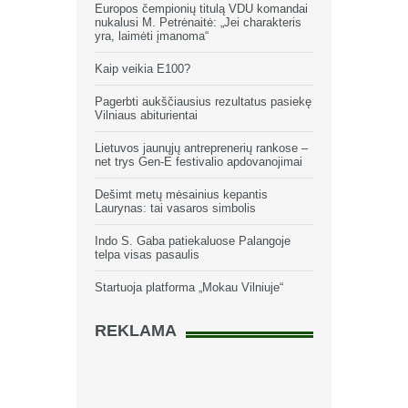
Europos čempionių titulą VDU komandai
nukalusi M. Petrėnaitė: „Jei charakteris
yra, laimėti įmanoma“
Kaip veikia E100?
Pagerbti aukščiausius rezultatus pasiekę
Vilniaus abiturientai
Lietuvos jaunųjų antreprenerių rankose –
net trys Gen-E festivalio apdovanojimai
Dešimt metų mėsainius kepantis
Laurynas: tai vasaros simbolis
Indo S. Gaba patiekaluose Palangoje
telpa visas pasaulis
Startuoja platforma „Mokau Vilniuje“
REKLAMA