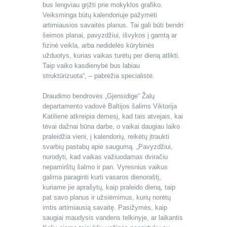
bus lengviau grįžti prie mokyklos grafiko.
Veiksminga būtų kalendoriuje pažymėti
artimiausios savaitės planus. Tai gali būti bendri
šeimos planai, pavyzdžiui, išvykos į gamtą ar
fizinė veikla, arba nedidelės kūrybinės
užduotys, kurias vaikas turėtų per dieną atlikti.
Taip vaiko kasdienybė bus labiau
struktūrizuota“, – pabrėžia specialistė.
Draudimo bendrovės „Gjensidige“ Žalų
departamento vadovė Baltijos šalims Viktorija
Katilienė atkreipia dėmesį, kad tais atvejais, kai
tėvai dažnai būna darbe, o vaikai daugiau laiko
praleidžia vieni, į kalendorių, reikėtų įtraukti
svarbių pastabų apie saugumą. „Pavyzdžiui,
nurodyti, kad vaikas važiuodamas dviračiu
nepamirštų šalmo ir pan. Vyresnius vaikus
galima paraginti kurti vasaros dienoraštį,
kuriame jie aprašytų, kaip praleido dieną, taip
pat savo planus ir užsiėmimus, kurių norėtų
imtis artimiausią savaitę. Pasižymės, kaip
saugiai maudysis vandens telkinyje, ar laikantis