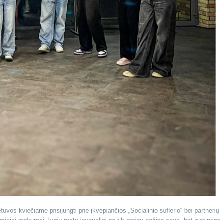
uvos kviečiame prisijungti prie įkvepiančios „Socialinio suflerio“ bei partnerių