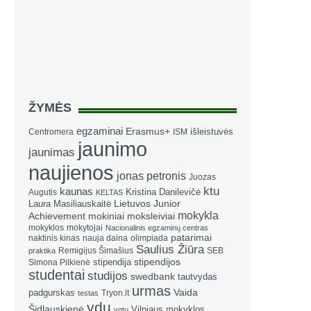
ŽYMĖS
egzaminai
Erasmus+
išleistuvės
Centromera
ISM
jaunimo
jaunimas
naujienos
jonas petronis
Juozas
ktu
kaunas
Kristina Danilevičė
Augutis
KELTAS
Laura Masiliauskaitė
Lietuvos Junior
mokykla
Achievement
mokiniai
moksleiviai
mokyklos
mokytojai
Nacionalinis egzaminų centras
patarimai
naktinis kinas
nauja daina
olimpiada
Saulius Žiūra
Remigijus Šimašius
SEB
praktika
stipendija
stipendijos
Simona Pilkienė
studentai
studijos
swedbank
tautvydas
urmas
Vaida
padgurskas
Tryon.lt
testas
vdu
Šidlauskienė
Vilniaus mokyklos
vgtu