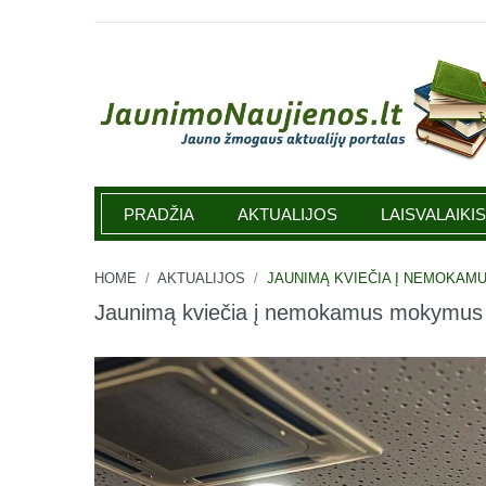
Jaunimonaujienos.lt
PRADŽIA
AKTUALIJOS
LAISVALAIKIS
HOME
/
AKTUALIJOS
/
JAUNIMĄ KVIEČIA Į NEMOKAMU
Jaunimą kviečia į nemokamus mokymu