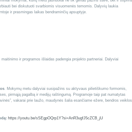
iminiai mokymai, kurių metu jaunuoliai ne tik geriau pažins save, bet ir stiprin
arbiauti bei diskutuoti svarbiomis visuomenės temomis. Dalyvių laukia
mtoje ir prasmingas laikas bendraminčių apsuptyje.
aitinimo ir programos išlaidas padengia projekto partneriai. Dalyviai
vos
. Mokymų metu dalyviai susipažins su aktyvaus pilietiškumo formomis,
ses, pirmąją pagalbą ir medijų raštingumą. Programoje taip pat numatytas
avinės”, vakarai prie laužo, maudynės šalia esančiame ežere, bendros veiklos
rodą:
https://youtu.be/sSEgpOQrp1Y?si=AnR3ugfJ5cZCB_jU