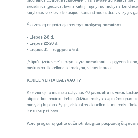
programos
„Stiprūs įvairovėje“
. Tai savaitę trunkantys patyr
socialinius įgūdžius, lavins kritinį mąstymą, mokysis bendrad
kūrybinės veiklos, diskusijos, komandinės užduotys, žygis ga
Šią vasarą organizuojamos
trys mokymų pamainos
:
•
Liepos 2-8 d.
•
Liepos 22-28 d.
•
Liepos 31 – rugpjūčio 6 d.
„Stiprūs įvairovėje“ mokymai yra
nemokami
– apgyvendinimo, m
pasirūpina tik kelione iki mokymų vietos ir atgal.
KODĖL VERTA DALYVAUTI?
Kiekvienoje pamainoje dalyvaus
40 jaunuolių iš visos Lietu
stiprins komandinio darbo įgūdžius, mokysis apie žmogaus tei
nuotykių kupinas žygis, diskusijos aktualiomis temomis, “kak
ir naujos pažintys.
Apie programą galite sužinoti daugiau paspaudę šią nuo