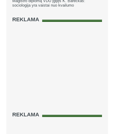
Magistro diplomą VDU įgijęs K. Bareckas:
sociologija yra vaistai nuo kvailumo
REKLAMA
REKLAMA