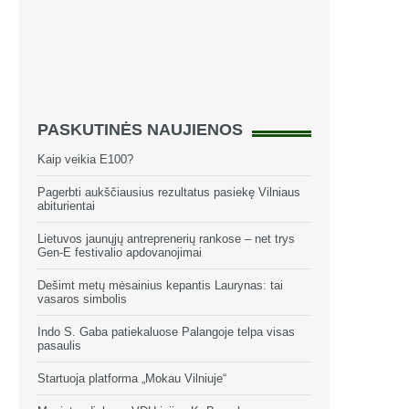
PASKUTINĖS NAUJIENOS
Kaip veikia E100?
Pagerbti aukščiausius rezultatus pasiekę Vilniaus
abiturientai
Lietuvos jaunųjų antreprenerių rankose – net trys
Gen-E festivalio apdovanojimai
Dešimt metų mėsainius kepantis Laurynas: tai
vasaros simbolis
Indo S. Gaba patiekaluose Palangoje telpa visas
pasaulis
Startuoja platforma „Mokau Vilniuje“