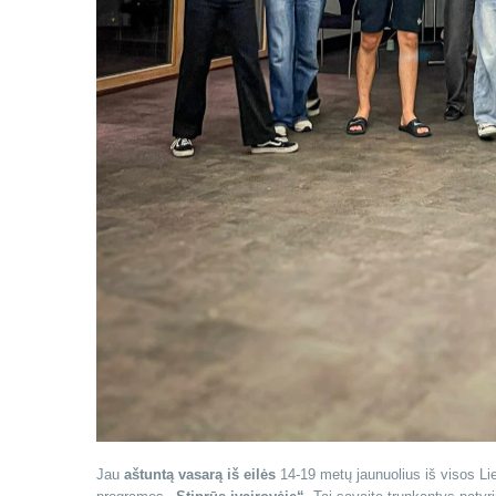
Jau
aštuntą vasarą iš eilės
14-19 metų jaunuolius iš visos Liet