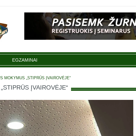
EGZAMINAI
S MOKYMUS „STIPRŪS ĮVAIROVĖJE“
s „STIPRŪS ĮVAIROVĖJE“