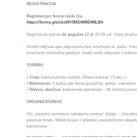
REGISTRACIJA
Registracijos formą rasite čia
:
https://forms.gle/zksWV5M2rMMD4NLBA
Registracija vyksta
iki gegužės 17 d.
23:59 val. Vietų skaičiu
Atrinkti dalyviai apie dalyvavimą bus informuoti el. paštu. Vien
kviečiame nuoširdžiai parašyti, kodėl norite dalyvauti ir kokios
SVARBU
•
Vieta:
kaimo turizmo sodyba „Riterio krantas“ (Trakų r.)
•
Maitinimas:
5 kartus per dieną (pusryčiai, pietūs, vakarienė 
•
Dalyvių skaičius:
kiekvienoje pamainoje – 40 atrinktų jaunuo
ORGANIZATORIUS
VšĮ „Jaunimo asmeninio tobulėjimo centras“ (kitaip – „Socialin
paramos fondu, Mobilizacijos ir pilietinio pasipriešinimo depa
kariuomene.