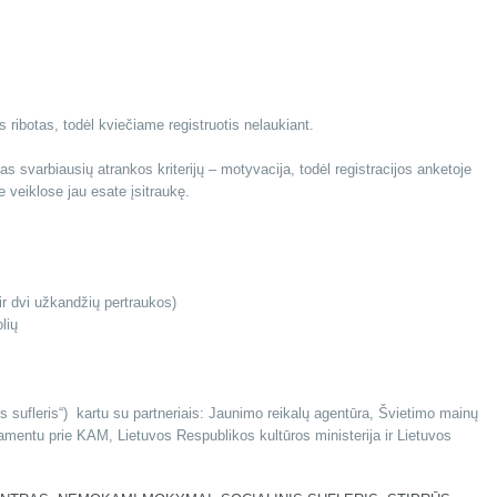
s ribotas, todėl kviečiame registruotis nelaukiant.
as svarbiausių atrankos kriterijų – motyvacija, todėl registracijos anketoje
e veiklose jau esate įsitraukę.
ir dvi užkandžių pertraukos)
lių
is sufleris“) kartu su partneriais: Jaunimo reikalų agentūra, Švietimo mainų
rtamentu prie KAM, Lietuvos Respublikos kultūros ministerija ir Lietuvos