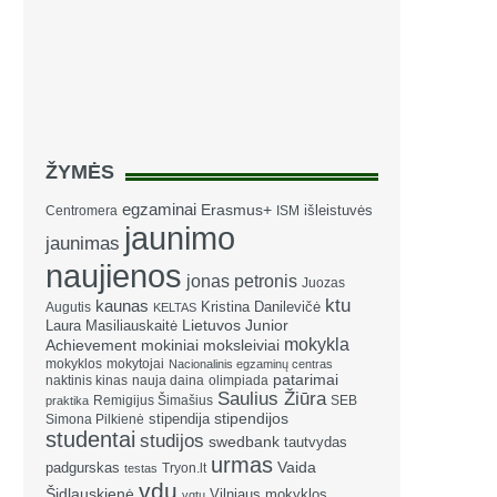
ŽYMĖS
egzaminai
Erasmus+
išleistuvės
Centromera
ISM
jaunimo
jaunimas
naujienos
jonas petronis
Juozas
ktu
kaunas
Kristina Danilevičė
Augutis
KELTAS
Laura Masiliauskaitė
Lietuvos Junior
mokykla
Achievement
mokiniai
moksleiviai
mokyklos
mokytojai
Nacionalinis egzaminų centras
patarimai
naktinis kinas
nauja daina
olimpiada
Saulius Žiūra
Remigijus Šimašius
SEB
praktika
stipendija
stipendijos
Simona Pilkienė
studentai
studijos
swedbank
tautvydas
urmas
Vaida
padgurskas
Tryon.lt
testas
vdu
Šidlauskienė
Vilniaus mokyklos
vgtu