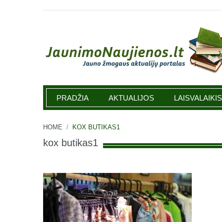
Jaunimonaujienos.lt
PRADŽIA
AKTUALIJOS
LAISVALAIKIS
HOME
/
KOX BUTIKAS1
kox butikas1