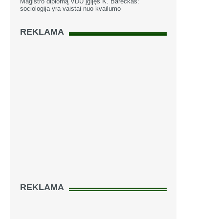
Magistro diplomą VDU įgijęs K. Bareckas:
sociologija yra vaistai nuo kvailumo
REKLAMA
REKLAMA