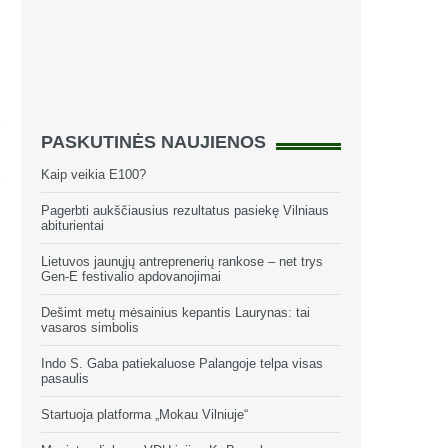
PASKUTINĖS NAUJIENOS
Kaip veikia E100?
Pagerbti aukščiausius rezultatus pasiekę Vilniaus
abiturientai
Lietuvos jaunųjų antreprenerių rankose – net trys
Gen-E festivalio apdovanojimai
Dešimt metų mėsainius kepantis Laurynas: tai
vasaros simbolis
Indo S. Gaba patiekaluose Palangoje telpa visas
pasaulis
Startuoja platforma „Mokau Vilniuje“