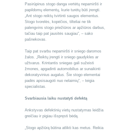
Pasirūpinus stogo danga vertėtų nepamiršti ir
papildomų elementų, kurie turėtų būti įrengti.
„Ant stogo reiktų tvirtinti saugos elementus.
Stogo tvorelės, kopėčios, tilteliai ne tik
palengvins stogo priežiūros ar apžiūros darbus,
tačiau taip pat jausitės saugiau“, – sako
pašnekovas.
Taip pat svarbu nepamiršti ir sniego daromos
žalos. „Reiktų įrengti ir sniego gaudykles ar
užtvarus. Krintantis sniegas gali sužeisti
žmones, apgadinti automobilius ar sunaikinti
dekoratyvinius augalus. Šie stogo elementai
padės apsisaugoti nuo nelaimių“, – teigia
specialistas.
Svarbiausia laiku nustatyti defektą
Ankstyvas defektinių vietų nustatymas leidžia
greičiau ir pigiau išspręsti bėdą.
„Stogo apžiūrą būtina atlikti kas metus. Reikia