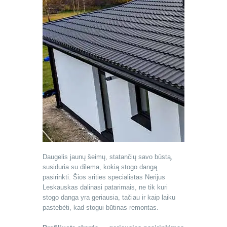
Daugelis jaunų šeimų, statančių savo būstą,
susiduria su dilema, kokią stogo dangą
pasirinkti. Šios srities specialistas Nerijus
Leskauskas dalinasi patarimais, ne tik kuri
stogo danga yra geriausia, tačiau ir kaip laiku
pastebėti, kad stogui būtinas remontas.