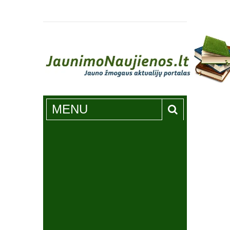
Jaunimonaujienos.lt
MENU