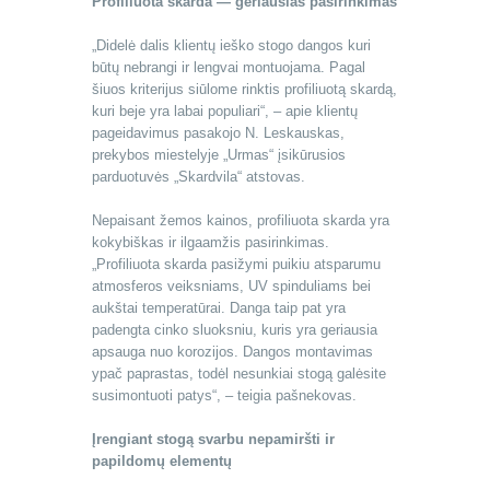
Profiliuota skarda — geriausias pasirinkimas
„Didelė dalis klientų ieško stogo dangos kuri
būtų nebrangi ir lengvai montuojama. Pagal
šiuos kriterijus siūlome rinktis profiliuotą skardą,
kuri beje yra labai populiari“, – apie klientų
pageidavimus pasakojo N. Leskauskas,
prekybos miestelyje „Urmas“ įsikūrusios
parduotuvės „Skardvila“ atstovas.
Nepaisant žemos kainos, profiliuota skarda yra
kokybiškas ir ilgaamžis pasirinkimas.
„Profiliuota skarda pasižymi puikiu atsparumu
atmosferos veiksniams, UV spinduliams bei
aukštai temperatūrai. Danga taip pat yra
padengta cinko sluoksniu, kuris yra geriausia
apsauga nuo korozijos. Dangos montavimas
ypač paprastas, todėl nesunkiai stogą galėsite
susimontuoti patys“, – teigia pašnekovas.
Įrengiant stogą svarbu nepamiršti ir
papildomų elementų