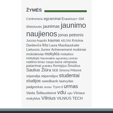
ŽYMĖS
egzaminai
Erasmus+
Centromera
ISM
jaunimo
jaunimas
išleistuvės
naujienos
jonas petronis
kaunas
Kristina
Juozas Augutis
KELTAS
ktu
Danilevičė
Laura Masiliauskaitė
Lietuvos Junior Achievement
mokiniai
mokykla
moksleiviai
mokyklos
mokytojai
Nacionalinis egzaminų centras
naktinis kinas
nauja daina
olimpiada
patarimai
Remigijus Šimašius
praktika
Saulius Žiūra
SEB
Simona Pilkienė
studentai
stipendija
stipendijos
studijos
swedbank
tautvydas
urmas
padgurskas
Tryon.lt
testas
vdu
Vaida Šidlauskienė
Vilniaus
vgtu
Vilnius
VILNIUS TECH
mokyklos