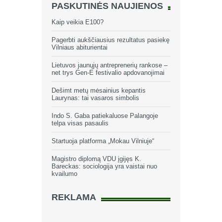
PASKUTINĖS NAUJIENOS
Kaip veikia E100?
Pagerbti aukščiausius rezultatus pasiekę
Vilniaus abiturientai
Lietuvos jaunųjų antreprenerių rankose –
net trys Gen-E festivalio apdovanojimai
Dešimt metų mėsainius kepantis
Laurynas: tai vasaros simbolis
Indo S. Gaba patiekaluose Palangoje
telpa visas pasaulis
Startuoja platforma „Mokau Vilniuje“
Magistro diplomą VDU įgijęs K.
Bareckas: sociologija yra vaistai nuo
kvailumo
REKLAMA