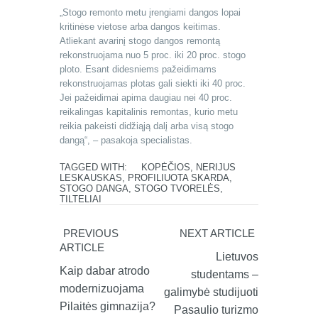
„Stogo remonto metu įrengiami dangos lopai
kritinėse vietose arba dangos keitimas.
Atliekant avarinį stogo dangos remontą
rekonstruojama nuo 5 proc. iki 20 proc. stogo
ploto. Esant didesniems pažeidimams
rekonstruojamas plotas gali siekti iki 40 proc.
Jei pažeidimai apima daugiau nei 40 proc.
reikalingas kapitalinis remontas, kurio metu
reikia pakeisti didžiąją dalį arba visą stogo
dangą“, – pasakoja specialistas.
TAGGED WITH:
KOPĖČIOS
,
NERIJUS
LESKAUSKAS
,
PROFILIUOTA SKARDA
,
STOGO DANGA
,
STOGO TVORELĖS
,
TILTELIAI
PREVIOUS
NEXT ARTICLE
ARTICLE
Lietuvos
Kaip dabar atrodo
studentams –
modernizuojama
galimybė studijuoti
Pilaitės gimnazija?
Pasaulio turizmo