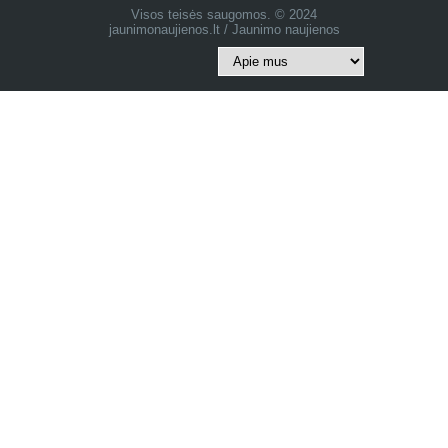
Visos teisės saugomos. © 2024
jaunimonaujienos.lt / Jaunimo naujienos