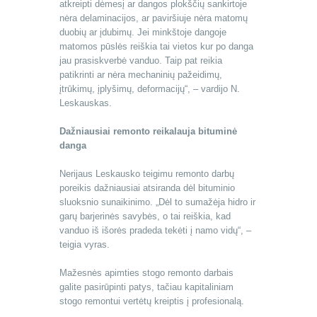
atkreipti dėmesį ar dangos plokščių sankirtoje
nėra delaminacijos, ar paviršiuje nėra matomų
duobių ar įdubimų. Jei minkštoje dangoje
matomos pūslės reiškia tai vietos kur po danga
jau prasiskverbė vanduo. Taip pat reikia
patikrinti ar nėra mechaninių pažeidimų,
įtrūkimų, įplyšimų, deformacijų“, – vardijo N.
Leskauskas.
Dažniausiai remonto reikalauja bituminė
danga
Nerijaus Leskausko teigimu remonto darbų
poreikis dažniausiai atsiranda dėl bituminio
sluoksnio sunaikinimo. „Dėl to sumažėja hidro ir
garų barjerinės savybės, o tai reiškia, kad
vanduo iš išorės pradeda tekėti į namo vidų“, –
teigia vyras.
Mažesnės apimties stogo remonto darbais
galite pasirūpinti patys, tačiau kapitaliniam
stogo remontui vertėtų kreiptis į profesionalą.