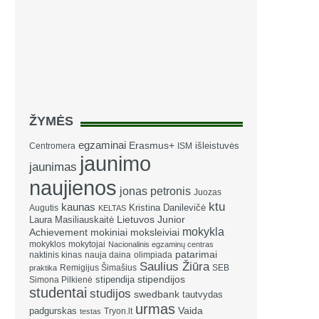
ŽYMĖS
egzaminai
Erasmus+
išleistuvės
Centromera
ISM
jaunimo
jaunimas
naujienos
jonas petronis
Juozas
ktu
kaunas
Kristina Danilevičė
Augutis
KELTAS
Laura Masiliauskaitė
Lietuvos Junior
mokykla
Achievement
mokiniai
moksleiviai
mokyklos
mokytojai
Nacionalinis egzaminų centras
patarimai
naktinis kinas
nauja daina
olimpiada
Saulius Žiūra
Remigijus Šimašius
SEB
praktika
stipendija
stipendijos
Simona Pilkienė
studentai
studijos
swedbank
tautvydas
urmas
Vaida
padgurskas
Tryon.lt
testas