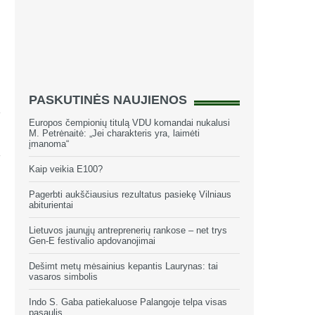
PASKUTINĖS NAUJIENOS
Europos čempionių titulą VDU komandai nukalusi
M. Petrėnaitė: „Jei charakteris yra, laimėti
įmanoma“
Kaip veikia E100?
Pagerbti aukščiausius rezultatus pasiekę Vilniaus
abiturientai
Lietuvos jaunųjų antreprenerių rankose – net trys
Gen-E festivalio apdovanojimai
Dešimt metų mėsainius kepantis Laurynas: tai
vasaros simbolis
Indo S. Gaba patiekaluose Palangoje telpa visas
pasaulis