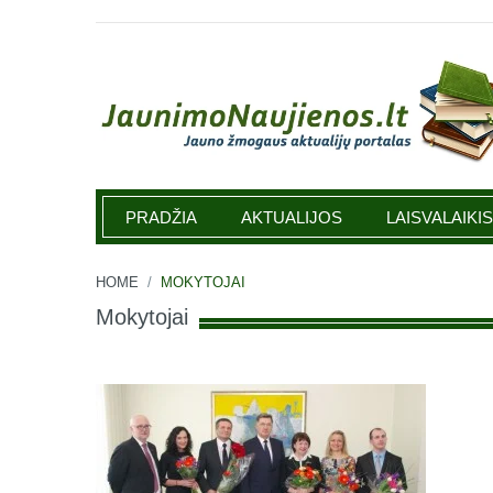
Jaunimonaujienos.lt
PRADŽIA
AKTUALIJOS
LAISVALAIKIS
HOME
/
MOKYTOJAI
Mokytojai