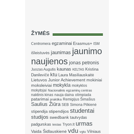
ŽYMĖS
egzaminai
Erasmus+
Centromera
ISM
jaunimo
jaunimas
išleistuvės
naujienos
jonas petronis
kaunas
Kristina
Juozas Augutis
KELTAS
ktu
Danilevičė
Laura Masiliauskaitė
Lietuvos Junior Achievement
mokiniai
mokykla
moksleiviai
mokyklos
mokytojai
Nacionalinis egzaminų centras
naktinis kinas
nauja daina
olimpiada
patarimai
Remigijus Šimašius
praktika
Saulius Žiūra
SEB
Simona Pilkienė
studentai
stipendija
stipendijos
studijos
swedbank
tautvydas
urmas
padgurskas
Tryon.lt
testas
vdu
Vaida Šidlauskienė
Vilniaus
vgtu