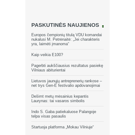
PASKUTINĖS NAUJIENOS
Europos čempionių titulą VDU komandai
nukalusi M. Petrėnaitė: „Jei charakteris
yra, laimėti įmanoma“
Kaip veikia E100?
Pagerbti aukščiausius rezultatus pasiekę
Vilniaus abiturientai
Lietuvos jaunųjų antreprenerių rankose –
net trys Gen-E festivalio apdovanojimai
Dešimt metų mėsainius kepantis
Laurynas: tai vasaros simbolis
Indo S. Gaba patiekaluose Palangoje
telpa visas pasaulis
Startuoja platforma „Mokau Vilniuje“