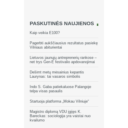
PASKUTINĖS NAUJIENOS
Kaip veikia E100?
Pagerbti aukščiausius rezultatus pasiekę
Vilniaus abiturientai
Lietuvos jaunųjų antreprenerių rankose –
net trys Gen-E festivalio apdovanojimai
Dešimt metų mėsainius kepantis
Laurynas: tai vasaros simbolis
Indo S. Gaba patiekaluose Palangoje
telpa visas pasaulis
Startuoja platforma „Mokau Vilniuje“
Magistro diplomą VDU įgijęs K.
Bareckas: sociologija yra vaistai nuo
kvailumo