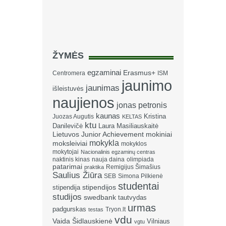
ŽYMĖS
egzaminai
Erasmus+
Centromera
ISM
jaunimo
jaunimas
išleistuvės
naujienos
jonas petronis
kaunas
Kristina
Juozas Augutis
KELTAS
ktu
Danilevičė
Laura Masiliauskaitė
Lietuvos Junior Achievement
mokiniai
mokykla
moksleiviai
mokyklos
mokytojai
Nacionalinis egzaminų centras
naktinis kinas
nauja daina
olimpiada
patarimai
Remigijus Šimašius
praktika
Saulius Žiūra
SEB
Simona Pilkienė
studentai
stipendija
stipendijos
studijos
swedbank
tautvydas
urmas
padgurskas
Tryon.lt
testas
vdu
Vaida Šidlauskienė
Vilniaus
vgtu