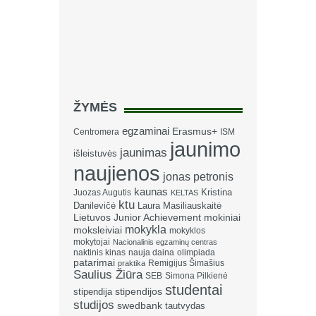
ŽYMĖS
egzaminai
Erasmus+
Centromera
ISM
jaunimo
jaunimas
išleistuvės
naujienos
jonas petronis
kaunas
Kristina
Juozas Augutis
KELTAS
ktu
Danilevičė
Laura Masiliauskaitė
Lietuvos Junior Achievement
mokiniai
mokykla
moksleiviai
mokyklos
mokytojai
Nacionalinis egzaminų centras
naktinis kinas
nauja daina
olimpiada
patarimai
Remigijus Šimašius
praktika
Saulius Žiūra
SEB
Simona Pilkienė
studentai
stipendija
stipendijos
studijos
swedbank
tautvydas