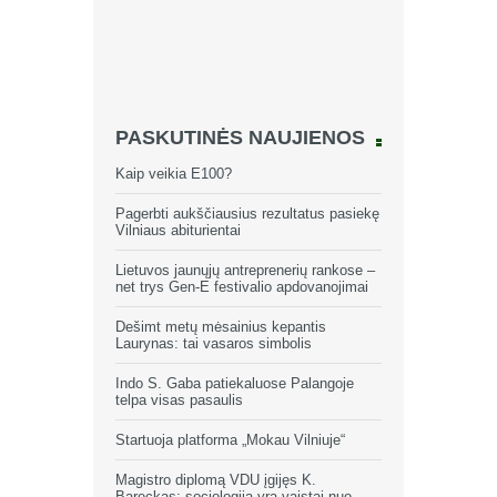
PASKUTINĖS NAUJIENOS
Kaip veikia E100?
Pagerbti aukščiausius rezultatus pasiekę
Vilniaus abiturientai
Lietuvos jaunųjų antreprenerių rankose –
net trys Gen-E festivalio apdovanojimai
Dešimt metų mėsainius kepantis
Laurynas: tai vasaros simbolis
Indo S. Gaba patiekaluose Palangoje
telpa visas pasaulis
Startuoja platforma „Mokau Vilniuje“
Magistro diplomą VDU įgijęs K.
Bareckas: sociologija yra vaistai nuo