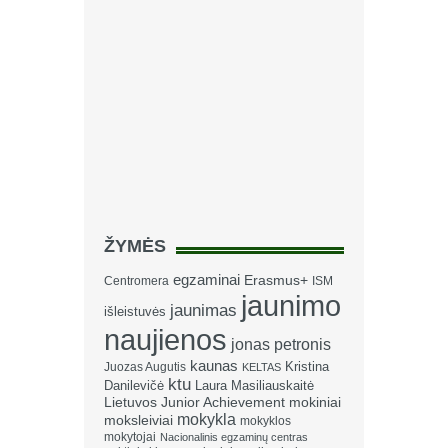
ŽYMĖS
egzaminai
Erasmus+
Centromera
ISM
jaunimo
jaunimas
išleistuvės
naujienos
jonas petronis
kaunas
Kristina
Juozas Augutis
KELTAS
ktu
Danilevičė
Laura Masiliauskaitė
Lietuvos Junior Achievement
mokiniai
mokykla
moksleiviai
mokyklos
mokytojai
Nacionalinis egzaminų centras