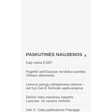
PASKUTINĖS NAUJIENOS
Kaip veikia E100?
Pagerbti aukščiausius rezultatus pasiekę
Vilniaus abiturientai
Lietuvos jaunųjų antreprenerių rankose –
net trys Gen-E festivalio apdovanojimai
Dešimt metų mėsainius kepantis
Laurynas: tai vasaros simbolis
Indo S. Gaba patiekaluose Palangoje