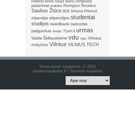
naktinis kinas
nauja daina
olimpiada
patarimai
Remigijus Šimašius
praktika
Saulius Žiūra
SEB
Simona Pilkienė
studentai
stipendija
stipendijos
studijos
swedbank
tautvydas
urmas
padgurskas
Tryon.lt
testas
vdu
Vaida Šidlauskienė
Vilniaus
vgtu
Vilnius
VILNIUS TECH
mokyklos
Visos teisės saugomos. © 2024
jaunimonaujienos.lt / Jaunimo naujienos