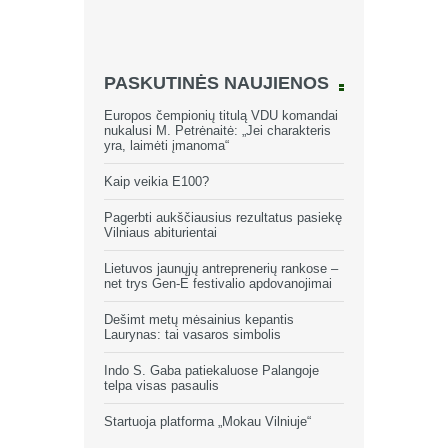
PASKUTINĖS NAUJIENOS
Europos čempionių titulą VDU komandai
nukalusi M. Petrėnaitė: „Jei charakteris
yra, laimėti įmanoma“
Kaip veikia E100?
Pagerbti aukščiausius rezultatus pasiekę
Vilniaus abiturientai
Lietuvos jaunųjų antreprenerių rankose –
net trys Gen-E festivalio apdovanojimai
Dešimt metų mėsainius kepantis
Laurynas: tai vasaros simbolis
Indo S. Gaba patiekaluose Palangoje
telpa visas pasaulis
Startuoja platforma „Mokau Vilniuje“