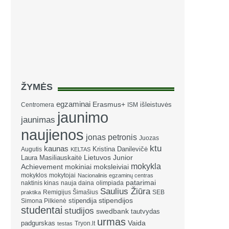
ŽYMĖS
egzaminai
Erasmus+
išleistuvės
Centromera
ISM
jaunimo
jaunimas
naujienos
jonas petronis
Juozas
ktu
kaunas
Kristina Danilevičė
Augutis
KELTAS
Laura Masiliauskaitė
Lietuvos Junior
mokykla
Achievement
mokiniai
moksleiviai
mokyklos
mokytojai
Nacionalinis egzaminų centras
patarimai
naktinis kinas
nauja daina
olimpiada
Saulius Žiūra
Remigijus Šimašius
SEB
praktika
stipendija
stipendijos
Simona Pilkienė
studentai
studijos
swedbank
tautvydas
urmas
Vaida
padgurskas
Tryon.lt
testas