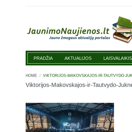
Jaunimonaujienos.lt
PRADŽIA
AKTUALIJOS
LAISVALAIKIS
HOME
/
VIKTORIJOS-MAKOVSKAJOS-IR-TAUTVYDO-JU
Viktorijos-Makovskajos-ir-Tautvydo-Jukn