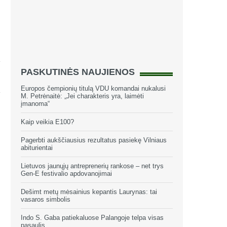
PASKUTINĖS NAUJIENOS
Europos čempionių titulą VDU komandai nukalusi
M. Petrėnaitė: „Jei charakteris yra, laimėti
įmanoma“
Kaip veikia E100?
Pagerbti aukščiausius rezultatus pasiekę Vilniaus
abiturientai
Lietuvos jaunųjų antreprenerių rankose – net trys
Gen-E festivalio apdovanojimai
Dešimt metų mėsainius kepantis Laurynas: tai
vasaros simbolis
Indo S. Gaba patiekaluose Palangoje telpa visas
pasaulis